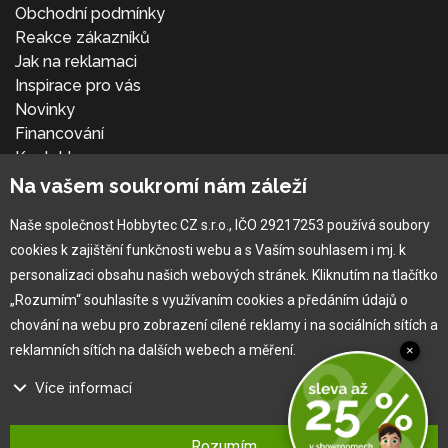
Obchodní podmínky
Reakce zákazníků
Jak na reklamaci
Inspirace pro vás
Novinky
Financování
Kontakt
Přihlásit se
Na vašem soukromí nám záleží
Naše společnost Hobbytec CZ s.r.o., IČO 29217253 používá soubory
cookies k zajištění funkčnosti webu a s Vaším souhlasem i mj. k
personalizaci obsahu našich webových stránek. Kliknutím na tlačítko
„Rozumím“ souhlasíte s využívaním cookies a předáním údajů o
chování na webu pro zobrazení cílené reklamy i na sociálních sítích a
reklamních sítích na dalších webech a měření.
×
Více informací
®
Copyright © 2010 -
2026
HOBBYTEC
,
info@hobbytec.cz
,
Na našem webu používáme několik druhů kategorií cookies:
Mapa stránek
,
Změnit nastavení cookies
Rozumím