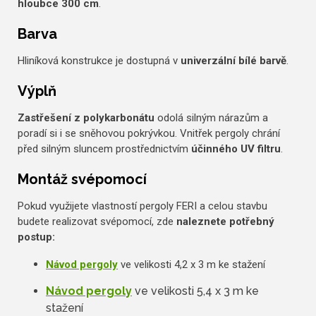
hloubce 300 cm
.
Barva
Hliníková konstrukce je dostupná v
univerzální bílé barvě
.
Výplň
Zastřešení z polykarbonátu
odolá silným nárazům a
poradí si i se sněhovou pokrývkou. Vnitřek pergoly chrání
před silným sluncem prostřednictvím
účinného UV filtru
.
Montáž svépomocí
Pokud využijete vlastností pergoly FERI a celou stavbu
budete realizovat svépomocí, zde
naleznete potřebný
postup:
Návod pergoly
ve velikosti 4,2 x 3 m ke stažení
Návod pergoly
ve velikosti 5,4 x 3 m ke
stažení