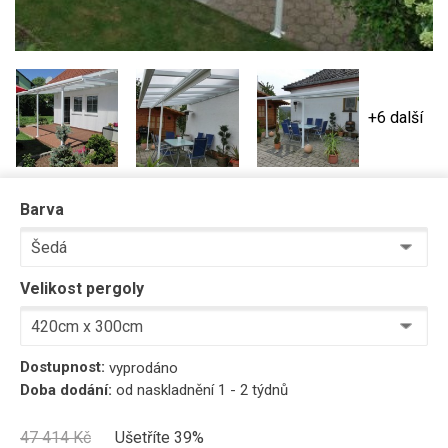
+6 další
Barva
Velikost pergoly
Dostupnost:
vyprodáno
Doba dodání:
od naskladnění 1 - 2 týdnů
47 414
Kč
Ušetříte 39%