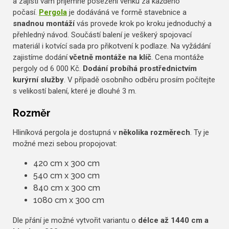
a zajistí vám příjemné posezení venku za každého
počasí.
Pergola
je dodáváná ve formě stavebnice a
snadnou montáží
vás provede krok po kroku jednoduchý a
přehledný návod. Součástí balení je veškerý spojovací
materiál i kotvící sada pro přikotvení k podlaze. Na vyžádání
zajistíme dodání
včetně montáže na klíč
. Cena montáže
pergoly od 6 000 Kč.
Dodání probíhá prostřednictvím
kurýrní služby
. V případě osobního odběru prosím počítejte
s velikostí balení, které je dlouhé 3 m.
Rozměr
Hliníková pergola je dostupná v
několika rozměrech
. Ty je
možné mezi sebou propojovat:
420 cm x 300 cm
540 cm x 300 cm
840 cm x 300 cm
1080 cm x 300 cm
Dle přání je možné vytvořit variantu o
délce až 1440 cm a