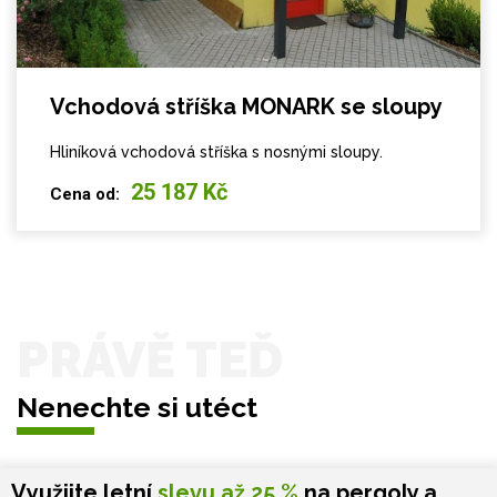
Vchodová stříška MONARK se sloupy
Hliníková vchodová stříška s nosnými sloupy.
25 187 Kč
Cena od:
PRÁVĚ TEĎ
Nenechte si utéct
Využijte letní
slevu až 25 %
na pergoly a