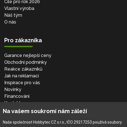
Cíle pro rok 2026
Vlastní výroba
Náš tým
O nás
Pro zákazníka
Garance nejlepší ceny
Obchodní podmínky
Reakce zákazníků
Jak na reklamaci
Inspirace pro vás
Novinky
Financování
Kontakt
Přihlásit se
Na vašem soukromí nám záleží
Naše společnost Hobbytec CZ s.r.o., IČO 29217253 používá soubory