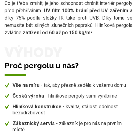
Co je třeba zmínit, je jeho schopnost chránit interiér pergoly
před přehříváním.
UV filtr 100% brání před UV zářením
a
díky 75% podílu složky IR také proti UVB. Díky tomu se
nemusíte bát silných slunečních paprsků. Hliníková pergola
zvládne
zatížení od 60 až po 150 kg/m².
VÝHODY
Proč pergolu u nás?
Vše na míru
- tak, aby přesně seděla k vašemu domu
Česká výroba
- hliníkové pergoly sami vyrábíme
Hliníková konstrukce
- kvalita, stálost, odolnost,
bezúdržbovost
Zákaznický servis
- zákazník je pro nás na prvním
místě