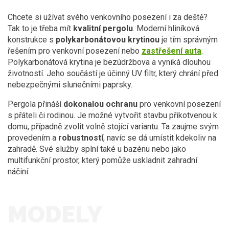
Chcete si užívat svého venkovního posezení i za deště?
Tak to je třeba mít
kvalitní pergolu
. Moderní hliníková
konstrukce s
polykarbonátovou krytinou
je tím správným
řešením pro venkovní posezení nebo
zastřešení auta
.
Polykarbonátová krytina je bezúdržbova a vyniká dlouhou
životností. Jeho součástí je účinný UV filtr, který chrání před
nebezpečnými slunečními paprsky.
Pergola přináší
dokonalou ochranu
pro venkovní posezení
s přáteli či rodinou. Je možné vytvořit stavbu přikotvenou k
domu, případně zvolit volně stojící variantu. Ta zaujme svým
provedením a
robustností
, navíc se dá umístit kdekoliv na
zahradě. Své služby splní také u bazénu nebo jako
multifunkční prostor, který pomůže uskladnit zahradní
náčiní.
MODELY