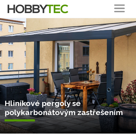
Hliníkové pergoly se
polykarbonátovým zastřešením