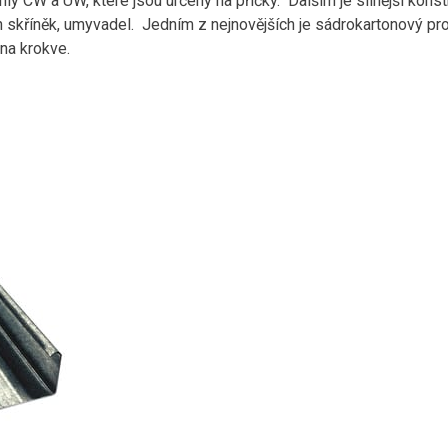
ily CW a UW, které jsou určeny na příčky. Dalším je silnější konst
 skříněk, umyvadel. Jedním z nejnovějších je sádrokartonový pro
 na krokve.