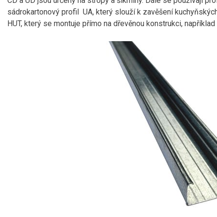
CD a UD jsou určeny na stropy a šikminy. Dále se používají prof
sádrokartonový profil UA, který slouží k zavěšení kuchyňských
HUT, který se montuje přímo na dřevěnou konstrukci, například