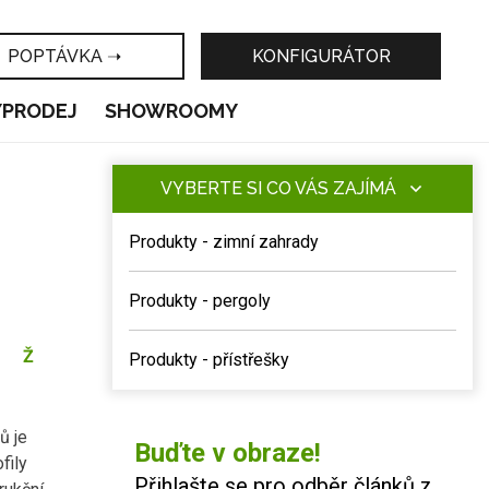
POPTÁVKA ➝
KONFIGURÁTOR
ÝPRODEJ
SHOWROOMY
VYBERTE SI CO VÁS ZAJÍMÁ
Produkty - zimní zahrady
Produkty - pergoly
Ž
Produkty - přístřešky
ů je
Buďte v obraze!
fily
Přihlašte se pro odběr článků z