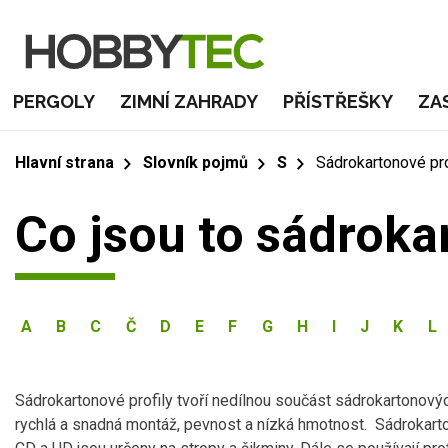
PERGOLY
ZIMNÍ ZAHRADY
PŘÍSTŘEŠKY
ZA
Hlavní strana
Slovník pojmů
S
Sádrokartonové pro
Co jsou to sádroka
A
B
C
Č
D
E
F
G
H
I
J
K
L
Sádrokartonové profily tvoří nedílnou součást sádrokartonovýc
rychlá a snadná montáž, pevnost a nízká hmotnost. Sádrokartono