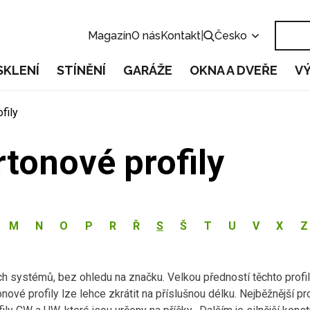
Magazín
O nás
Kontakt
|
Česko
SKLENÍ
STÍNĚNÍ
GARÁŽE
OKNA A DVEŘE
V
fily
rtonové profily
M
N
O
P
R
Ř
S
Š
T
U
V
X
Z
h systémů, bez ohledu na značku. Velkou předností těchto profil
vé profily lze lehce zkrátit na příslušnou délku. Nejběžnější pro