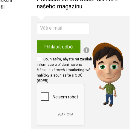
rukční
našeho magazínu
fil
Přihlásit odběr
i
Souhlasím, abyste mi zasílali
informace o přidání nového
článku a zároveň i marketingové
nabídky a souhlasíte s OOÚ
(GDPR).