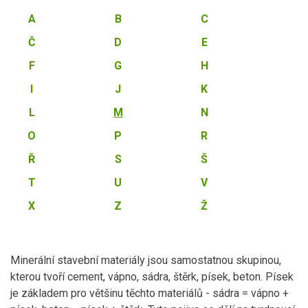
A
B
C
Č
D
E
F
G
H
I
J
K
L
M
N
O
P
R
Ř
S
Š
T
U
V
X
Z
Ž
Minerální stavební materiály jsou samostatnou skupinou,
kterou tvoří cement, vápno, sádra, štěrk, písek, beton. Písek
je základem pro většinu těchto materiálů - sádra = vápno +