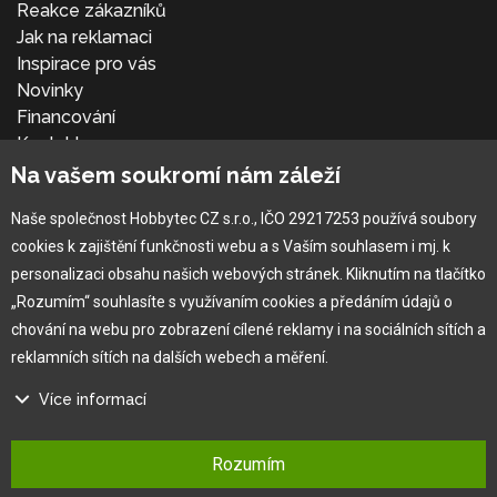
Reakce zákazníků
Jak na reklamaci
Inspirace pro vás
Novinky
Financování
Kontakt
Přihlásit se
Na vašem soukromí nám záleží
Naše společnost Hobbytec CZ s.r.o., IČO 29217253 používá soubory
cookies k zajištění funkčnosti webu a s Vaším souhlasem i mj. k
personalizaci obsahu našich webových stránek. Kliknutím na tlačítko
„Rozumím“ souhlasíte s využívaním cookies a předáním údajů o
chování na webu pro zobrazení cílené reklamy i na sociálních sítích a
reklamních sítích na dalších webech a měření.
×
Více informací
®
Copyright © 2010 -
2026
HOBBYTEC
,
info@hobbytec.cz
,
Na našem webu používáme několik druhů kategorií cookies:
Mapa stránek
,
Změnit nastavení cookies
Rozumím
Technické cookies
Design:
GLIPS
| Systém:
Shean s.r.o.