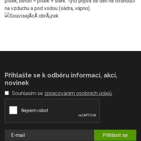
písek, beton = písek + štěrk. Tyto pojiva se dělí na tvrdnoucí
na vzduchu a pod vodou (sádra, vápno).
Přihlašte se k odběru informací, akcí,
novinek
Souhlasím se
zpracováním osobních údajů
.
Přihlásit se