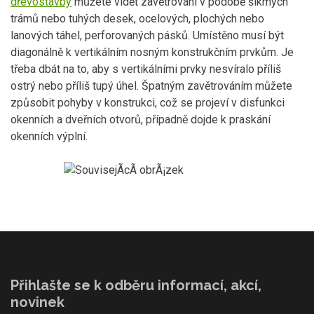
dřevostavby
můžete vidět zavětrování v podobě šikmých
trámů nebo tuhých desek, ocelových, plochých nebo
lanových táhel, perforovaných pásků. Umístěno musí být
diagonálně k vertikálním nosným konstrukčním prvkům. Je
třeba dbát na to, aby s vertikálními prvky nesvíralo příliš
ostrý nebo příliš tupý úhel. Špatným zavětrováním můžete
způsobit pohyby v konstrukci, což se projeví v disfunkci
okenních a dveřních otvorů, případně dojde k praskání
okenních výplní.
Přihlašte se k odběru informací, akcí,
novinek