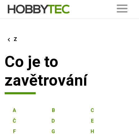
Z
Co je to
zavětrování
A
B
C
Č
D
E
F
G
H