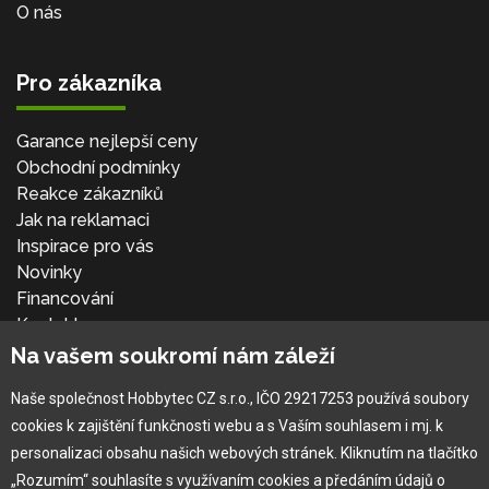
O nás
Pro zákazníka
Garance nejlepší ceny
Obchodní podmínky
Reakce zákazníků
Jak na reklamaci
Inspirace pro vás
Novinky
Financování
Kontakt
Přihlásit se
Na vašem soukromí nám záleží
Naše společnost Hobbytec CZ s.r.o., IČO 29217253 používá soubory
cookies k zajištění funkčnosti webu a s Vaším souhlasem i mj. k
personalizaci obsahu našich webových stránek. Kliknutím na tlačítko
„Rozumím“ souhlasíte s využívaním cookies a předáním údajů o