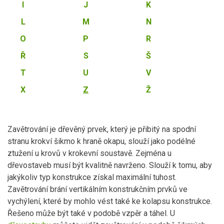
I
J
K
L
M
N
O
P
R
Ř
S
Š
T
U
V
X
Z
Ž
Zavětrování je dřevěný prvek, který je přibitý na spodní
stranu krokví šikmo k hraně okapu, slouží jako podélné
ztužení u krovů v krokevní soustavě. Zejména u
dřevostaveb musí být kvalitně navrženo. Slouží k tomu, aby
jakýkoliv typ konstrukce získal maximální tuhost.
Zavětrování brání vertikálním konstrukčním prvků ve
vychýlení, které by mohlo vést také ke kolapsu konstrukce.
Řešeno může být také v podobě vzpěr a táhel. U