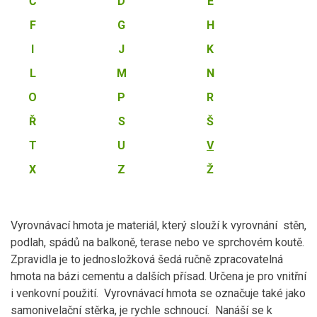
Č
D
E
F
G
H
I
J
K
L
M
N
O
P
R
Ř
S
Š
T
U
V
X
Z
Ž
Vyrovnávací hmota je materiál, který slouží k vyrovnání stěn,
podlah, spádů na balkoně, terase nebo ve sprchovém koutě.
Zpravidla je to jednosložková šedá ručně zpracovatelná
hmota na bázi cementu a dalších přísad. Určena je pro vnitřní
i venkovní použití. Vyrovnávací hmota se označuje také jako
samonivelační stěrka, je rychle schnoucí. Nanáší se k