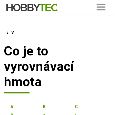
V
Co je to
vyrovnávací
hmota
A
B
C