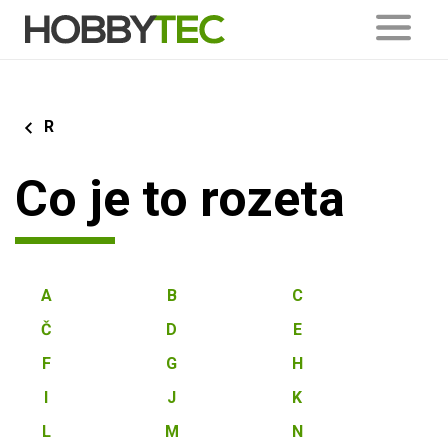
R
Co je to rozeta
A
B
C
Č
D
E
F
G
H
I
J
K
L
M
N