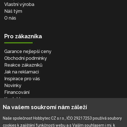
Vlastní výroba
Náš tým
O nás
Pro zákazníka
Garance nejlepší ceny
Obchodní podmínky
Reakce zákazníků
Jak na reklamaci
Inspirace pro vás
Novinky
Financování
Kontakt
Přihlásit se
Na vašem soukromí nám záleží
Naše společnost Hobbytec CZ s.r.o., IČO 29217253 používá soubory
cookies k zajištění funkčnosti webu a s Vaším souhlasem i mj. k