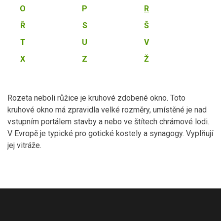
O
P
R
Ř
S
Š
T
U
V
X
Z
Ž
Rozeta neboli růžice je kruhové zdobené okno. Toto
kruhové okno má zpravidla velké rozměry, umístěné je nad
vstupním portálem stavby a nebo ve štítech chrámové lodi.
V Evropě je typické pro gotické kostely a synagogy. Vyplňují
jej vitráže.