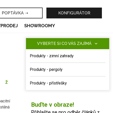
POPTÁVKA ➝
KONFIGURÁTOR
ÝPRODEJ
SHOWROOMY
VYBERTE SI CO VÁS ZAJÍMÁ
Produkty - zimní zahrady
Produkty - pergoly
Ž
Produkty - přístřešky
acitní
Buďte v obraze!
ístěná
Přihlašte se pro odběr článků z