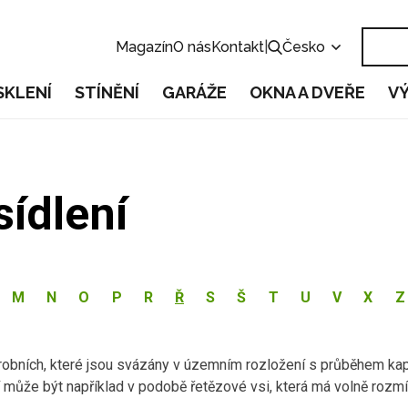
Magazín
O nás
Kontakt
|
Česko
SKLENÍ
STÍNĚNÍ
GARÁŽE
OKNA A DVEŘE
V
sídlení
M
N
O
P
R
Ř
S
Š
T
U
V
X
Z
ýrobních, které jsou svázány v územním rozložení s průběhem kap
může být například v podobě řetězové vsi, která má volně rozm