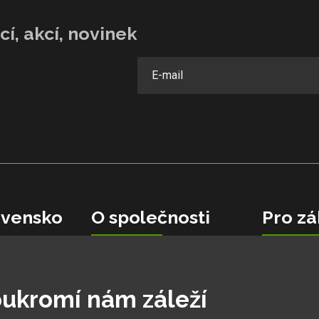
í, akcí, novinek
vensko
O společnosti
Pro zá
Velkoobchodní spolupráce
Garance ne
Kariéra v Hobbytec
Obchodní 
0 06
Ochranná známka
Reakce zá
ukromí nám záleží
Cíle pro rok 2026
Jak na rek