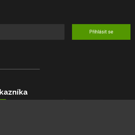
Přihlásit se
kazníka
jlepší ceny
podmínky
kazníků
lamaci