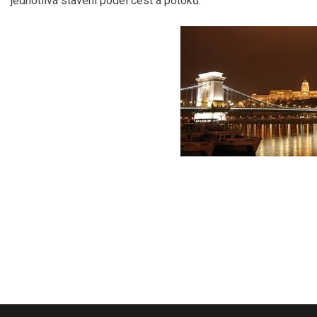
jednotlivá stavení podél cest a potoků.