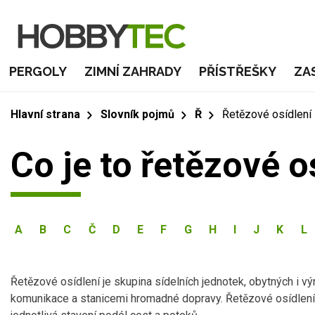
PERGOLY
ZIMNÍ ZAHRADY
PŘÍSTŘEŠKY
ZA
Hlavní strana
Slovník pojmů
Ř
Řetězové osídlení
Co je to řetězové o
A
B
C
Č
D
E
F
G
H
I
J
K
L
Řetězové osídlení je skupina sídelních jednotek, obytných i v
komunikace a stanicemi hromadné dopravy. Řetězové osídlení 