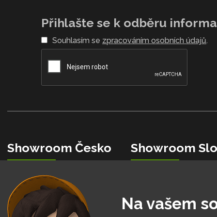
Přihlašte se k odběru informac
Souhlasím se
zpracováním osobních údajů
.
Showroom Česko
Showroom Slo
+420 734 853 482
+421 0850 150 151
info@hobbytec.cz
info@hobbytec.sk
U Mototechny, 251 62
Bardejovská 2046/28, 08
Na vašem so
Tehovec - Říčany u Prahy
Ľubotice - Prešov