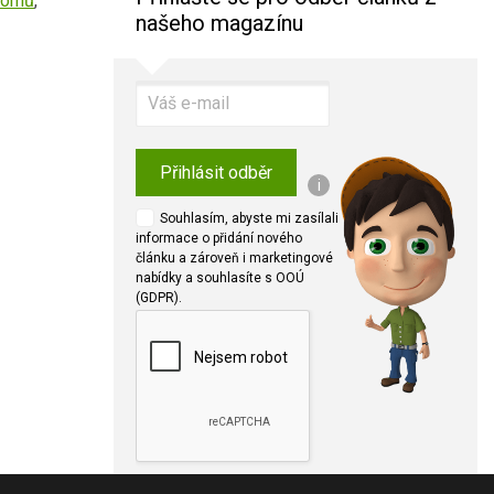
domů
,
našeho magazínu
Přihlásit odběr
i
Souhlasím, abyste mi zasílali
informace o přidání nového
článku a zároveň i marketingové
nabídky a souhlasíte s OOÚ
(GDPR).