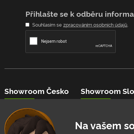
Přihlašte se k odběru informac
Souhlasím se
zpracováním osobních údajů
.
Showroom Česko
Showroom Slo
+420 734 853 482
+421 0850 150 151
info@hobbytec.cz
info@hobbytec.sk
U Mototechny, 251 62
Bardejovská 2046/28, 08
Na vašem so
Tehovec - Říčany u Prahy
Ľubotice - Prešov