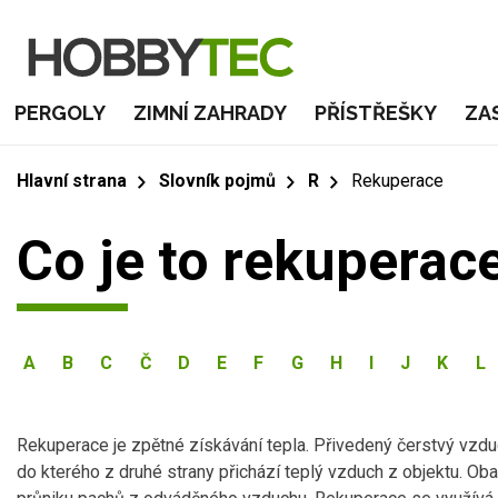
PERGOLY
ZIMNÍ ZAHRADY
PŘÍSTŘEŠKY
ZA
Hlavní strana
Slovník pojmů
R
Rekuperace
Co je to rekuperac
A
B
C
Č
D
E
F
G
H
I
J
K
L
Rekuperace je zpětné získávání tepla. Přivedený čerstvý vzd
do kterého z druhé strany přichází teplý vzduch z objektu. O