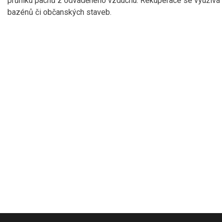
průniku pachů z odváděného vzduchu. Rekuperace se využívá př
bazénů či občanských staveb.