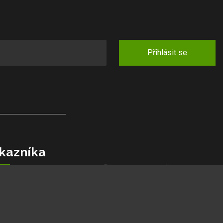
Přihlásit se
kazníka
jlepší ceny
podmínky
kazníků
lamaci