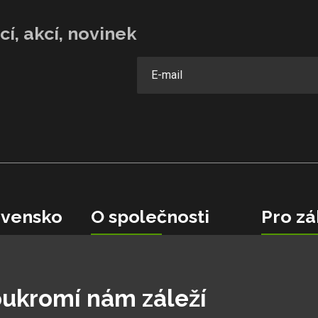
í, akcí, novinek
vensko
O společnosti
Pro zá
Velkoobchodní spolupráce
Garance ne
Kariéra v Hobbytec
Obchodní 
0 06
Ochranná známka
Reakce zá
ukromí nám záleží
Cíle pro rok 2026
Jak na rek