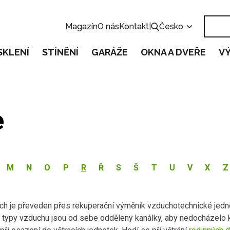
Magazín
O nás
Kontakt
|
Česko
SKLENÍ
STÍNĚNÍ
GARÁŽE
OKNA A DVEŘE
V
e
M
N
O
P
R
Ř
S
Š
T
U
V
X
Z
uch je převeden přes rekuperační výměník vzduchotechnické jedn
ba typy vzduchu jsou od sebe odděleny kanálky, aby nedocházelo 