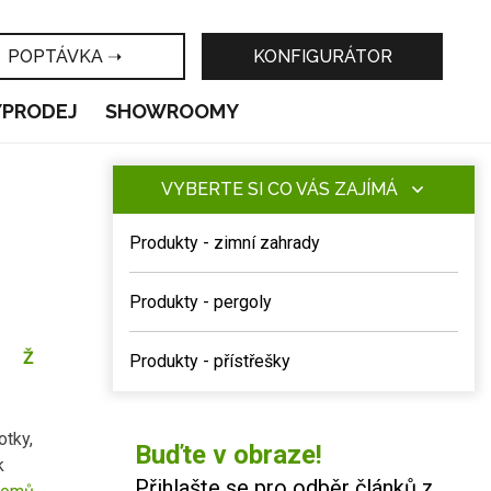
POPTÁVKA ➝
KONFIGURÁTOR
ÝPRODEJ
SHOWROOMY
VYBERTE SI CO VÁS ZAJÍMÁ
Produkty - zimní zahrady
Produkty - pergoly
Ž
Produkty - přístřešky
otky,
Buďte v obraze!
k
Přihlašte se pro odběr článků z