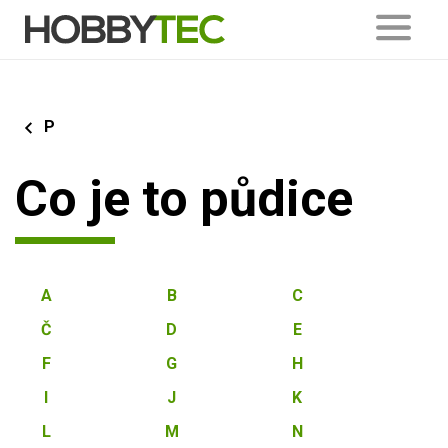
P
Co je to půdice
A
B
C
Č
D
E
F
G
H
I
J
K
L
M
N