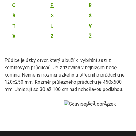
O
P
R
Ř
S
Š
T
U
V
X
Z
Ž
Půdice je úzký otvor, který slouží k vybírání sazí z
komínových průduchů. Je zřizována v nejnižším bodě
komína. Nejmenší rozměr úzkého a středního průduchu je
120x250 mm. Rozměr průlezného průduchu je 450x600
mm. Umisťují se 30 až 100 cm nad nehořlavou podlahou.