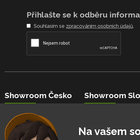
Přihlašte se k odběru informac
Souhlasím se
zpracováním osobních údajů
.
Showroom Česko
Showroom Slo
+420 734 853 482
+421 0850 150 151
info@hobbytec.cz
info@hobbytec.sk
U Mototechny, 251 62
Bardejovská 2046/28, 08
Na vašem so
Tehovec - Říčany u Prahy
Ľubotice - Prešov