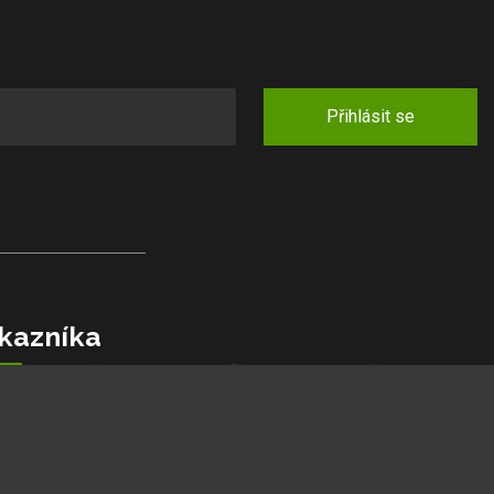
Přihlásit se
kazníka
jlepší ceny
podmínky
kazníků
lamaci