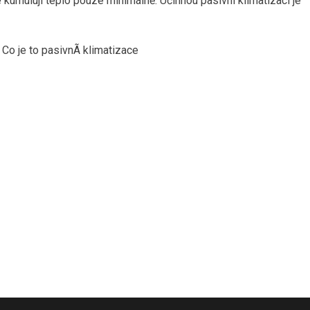
é kumulují teplo pouze minimálně. Účinnou pasivní klimatizací je