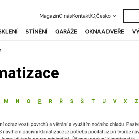
Magazín
O nás
Kontakt
|
Česko
SKLENÍ
STÍNĚNÍ
GARÁŽE
OKNA A DVEŘE
V
e
imatizace
M
N
O
P
R
Ř
S
Š
T
U
V
X
Z
í odrazivosti povrchů a větrání s využitím nočního chladu. Pasiv
S návrhem pasivní klimatizace je potřeba počítat již při tvorbě ná