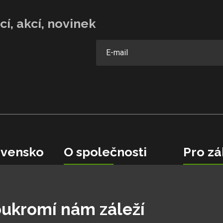
í, akcí, novinek
vensko
O společnosti
Pro zá
Velkoobchodní spolupráce
Garance ne
Kariéra v Hobbytec
Obchodní 
0 06
Ochranná známka
Reakce zá
ukromí nám záleží
Cíle pro rok 2026
Jak na rek