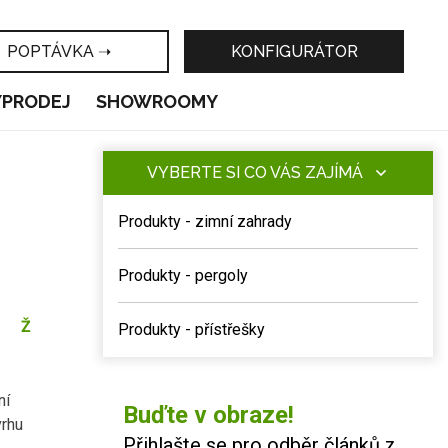
POPTÁVKA ➝
KONFIGURÁTOR
ÝPRODEJ
SHOWROOMY
VYBERTE SI CO VÁS ZAJÍMÁ
Produkty - zimní zahrady
Produkty - pergoly
Ž
Produkty - přístřešky
ní
Buďte v obraze!
vrhu
Přihlašte se pro odběr článků z