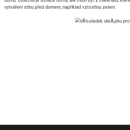
domu. Důležitá je izolace domu, ale musí být z materiálů, kter
vytváření stínu před domem, například vzrostlou zelení.