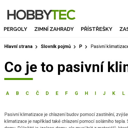
PERGOLY
ZIMNÍ ZAHRADY
PŘÍSTŘEŠKY
ZA
Hlavní strana
Slovník pojmů
P
Pasivní klimatizac
Co je to pasivní kl
A
B
C
Č
D
E
F
G
H
I
J
K
L
Pasivní klimatizace je chlazení budov pomocí zastínění, zvýšen
klimatizace je například také chlazení pomocí solárního tepla. 