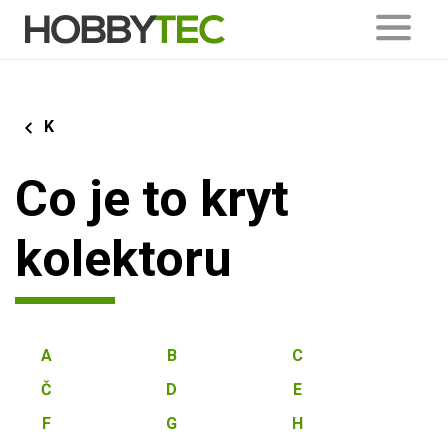
K
Co je to kryt
kolektoru
A
B
C
Č
D
E
F
G
H