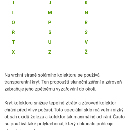
I
J
K
L
M
N
O
P
R
Ř
S
Š
T
U
V
X
Z
Ž
Na vrchní straně solárního kolektoru se používá
transparentní kryt. Ten propouští sluneční záření a zároveň
zabraňuje jeho zpětnému vyzařování do okolí.
Kryt kolektoru snižuje tepelné ztráty a zároveň kolektor
chrání před vlivy počasí. Toto speciální sklo má velmi nízký
obsah oxidů železa a kolektor tak maximálně ochrání. Často
se používá také polykarbonát, který dokonale pohlcuje