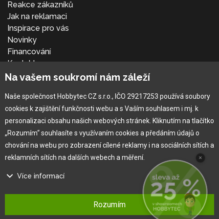
Reakce zákazníků
Jak na reklamaci
Inspirace pro vás
Novinky
Financování
Kontakt
Přihlásit se
Na vašem soukromí nám záleží
Naše společnost Hobbytec CZ s.r.o., IČO 29217253 používá soubory
cookies k zajištění funkčnosti webu a s Vaším souhlasem i mj. k
personalizaci obsahu našich webových stránek. Kliknutím na tlačítko
„Rozumím“ souhlasíte s využívaním cookies a předáním údajů o
chování na webu pro zobrazení cílené reklamy i na sociálních sítích a
reklamních sítích na dalších webech a měření.
×
Více informací
®
Copyright © 2010 -
2026
HOBBYTEC
,
info@hobbytec.cz
,
Na našem webu používáme několik druhů kategorií cookies:
Mapa stránek
,
Změnit nastavení cookies
Rozumím
Technické cookies
Design:
GLIPS
| Systém:
Shean s.r.o.