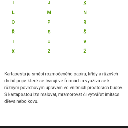
I
J
K
L
M
N
O
P
R
Ř
S
Š
T
U
V
X
Z
Ž
Kartapesta je směsí rozmočeného papíru, křídy a různých
druhů pojiv, které se tvarují ve formách a využívá se k
různým povrchovým úpravám ve vnitřních prostorách budov.
S kartapestou lze malovat, mramorovat či vytvářet imitace
dřeva nebo kovu.