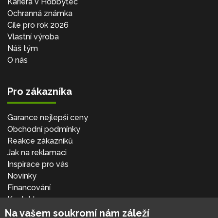
Kariéra v Hobbytec
Ochranná známka
Cíle pro rok 2026
Vlastní výroba
Náš tým
O nás
Pro zákazníka
Garance nejlepší ceny
Obchodní podmínky
Reakce zákazníků
Jak na reklamaci
Inspirace pro vás
Novinky
Financování
Kontakt
Přihlásit se
Na vašem soukromí nám záleží