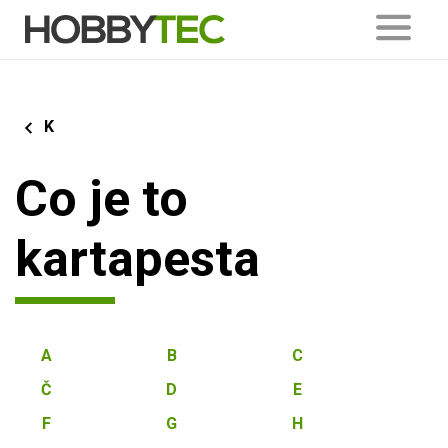
K
Co je to
kartapesta
A
B
C
Č
D
E
F
G
H