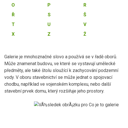
O
P
R
Ř
S
Š
T
U
V
X
Z
Ž
Galerie je mnohoznačné slovo a používá se v řadě oborů.
Může znamenat budovu, ve které se vystavují umělecké
předměty, ale také štolu sloužící k zachycování podzemní
vody. V oboru stavebnictví se může jednat o spojovací
chodbu, například ve vojenském komplexu, nebo další
stavební prvek domu, který rozšiřuje jeho prostory.