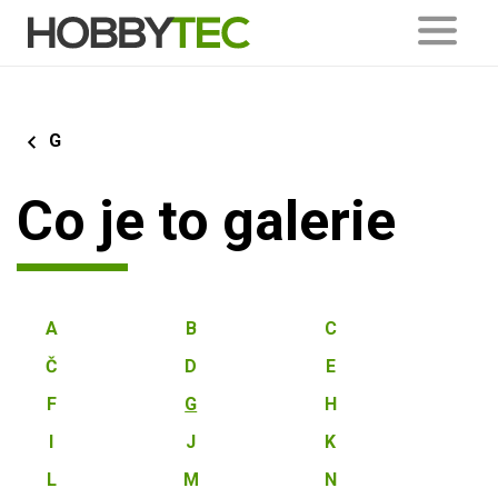
G
Co je to galerie
A
B
C
Č
D
E
F
G
H
I
J
K
L
M
N