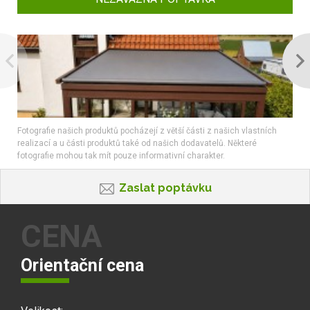
Fotografie našich produktů pocházejí z větší části z našich vlastních
realizací a u části produktů také od našich dodavatelů. Některé
fotografie mohou tak mít pouze informativní charakter.
Zaslat poptávku
CENA
Orientační cena