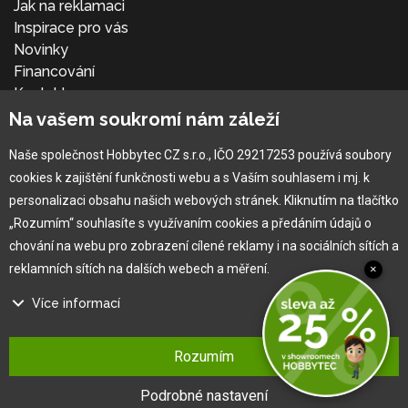
Jak na reklamaci
Inspirace pro vás
Novinky
Financování
Kontakt
Přihlásit se
Na vašem soukromí nám záleží
Naše společnost Hobbytec CZ s.r.o., IČO 29217253 používá soubory
cookies k zajištění funkčnosti webu a s Vaším souhlasem i mj. k
personalizaci obsahu našich webových stránek. Kliknutím na tlačítko
„Rozumím“ souhlasíte s využívaním cookies a předáním údajů o
chování na webu pro zobrazení cílené reklamy i na sociálních sítích a
reklamních sítích na dalších webech a měření.
×
Více informací
®
Copyright © 2010 -
2026
HOBBYTEC
,
info@hobbytec.cz
,
Na našem webu používáme několik druhů kategorií cookies:
Mapa stránek
,
Změnit nastavení cookies
Rozumím
Technické cookies
Design:
GLIPS
| Systém:
Shean s.r.o.
Ty jsou nezbytně nutné pro fungování webu a jeho funkcí, které se
Podrobné nastavení