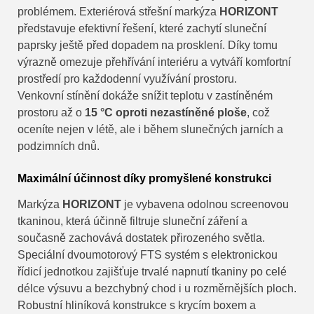
problémem. Exteriérová střešní markýza
HORIZONT
představuje efektivní řešení, které zachytí sluneční
paprsky ještě před dopadem na prosklení. Díky tomu
výrazně omezuje přehřívání interiéru a vytváří komfortní
prostředí pro každodenní využívání prostoru.
Venkovní stínění dokáže snížit teplotu v zastíněném
prostoru až o
15 °C oproti nezastíněné ploše
, což
oceníte nejen v létě, ale i během slunečných jarních a
podzimních dnů.
Maximální účinnost díky promyšlené konstrukci
Markýza
HORIZONT
je vybavena odolnou screenovou
tkaninou, která účinně filtruje sluneční záření a
současně zachovává dostatek přirozeného světla.
Speciální dvoumotorový FTS systém s elektronickou
řídicí jednotkou zajišťuje trvalé napnutí tkaniny po celé
délce výsuvu a bezchybný chod i u rozměrnějších ploch.
Robustní hliníková konstrukce s krycím boxem a