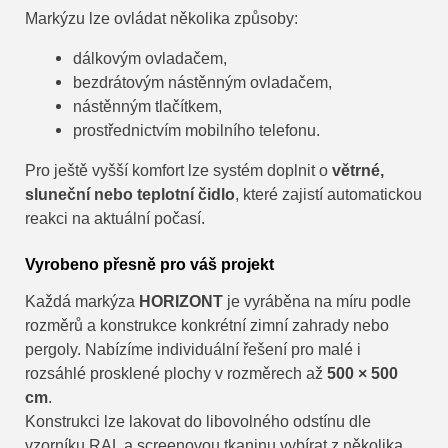
Markýzu lze ovládat několika způsoby:
dálkovým ovladačem,
bezdrátovým nástěnným ovladačem,
nástěnným tlačítkem,
prostřednictvím mobilního telefonu.
Pro ještě vyšší komfort lze systém doplnit o
větrné,
sluneční nebo teplotní čidlo
, které zajistí automatickou
reakci na aktuální počasí.
Vyrobeno přesně pro váš projekt
Každá markýza
HORIZONT
je vyráběna na míru podle
rozměrů a konstrukce konkrétní zimní zahrady nebo
pergoly. Nabízíme individuální řešení pro malé i
rozsáhlé prosklené plochy v rozměrech až
500 × 500
cm
.
Konstrukci lze lakovat do libovolného odstínu dle
vzorníku RAL a screenovou tkaninu vybírat z několika