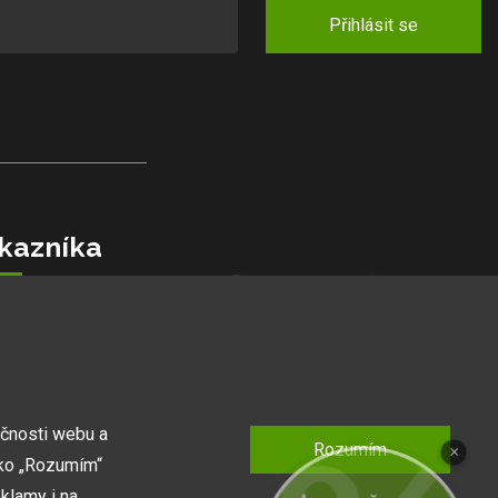
Přihlásit se
kazníka
jlepší ceny
podmínky
kazníků
lamaci
pro vás
kčnosti webu a
Rozumím
×
tko „Rozumím“
ní
klamy i na