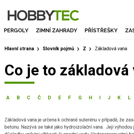
PERGOLY
ZIMNÍ ZAHRADY
PŘÍSTŘEŠKY
ZA
Hlavní strana
Slovník pojmů
Z
Základová vana
Co je to základová
A
B
C
Č
D
E
F
G
H
I
J
K
L
Základová vana je určena k ochraně suterénu v případě, že za
betonu. Nazývá se také jako hydroizolační vana. Její výhodou