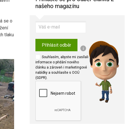
Návrh
našeho magazínu
ná se o
ožení
ch tlaku
Přihlásit odběr
i
Souhlasím, abyste mi zasílali
informace o přidání nového
článku a zároveň i marketingové
nabídky a souhlasíte s OOÚ
(GDPR).