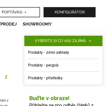
POPTÁVKA ➝
KONFIGURÁTOR
ÝPRODEJ
SHOWROOMY
VYBERTE SI CO VÁS ZAJÍMÁ
Produkty - zimní zahrady
Produkty - pergoly
Ž
Produkty - přístřešky
Buďte v obraze!
ením v
Přihlašte se pro odběr článků z