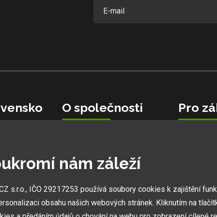
vensko
O společnosti
Pro zá
Velkoobchodní spolupráce
Garance ne
Kariéra v Hobbytec
Obchodní 
0 06
Ochranná známka
Reakce zá
ukromí nám záleží
Cíle pro rok 2026
Jak na rek
Vlastní výroba
Inspirace 
 s.r.o., IČO 29217253 používá soubory cookies k zajištění fun
Náš tým
Novinky
ersonalizaci obsahu našich webových stránek. Kliknutím na tlačí
O nás
Financová
Kontakt
kies a předáním údajů o chování na webu pro zobrazení cílené re