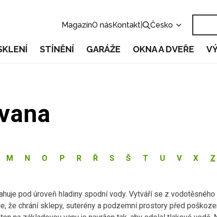
Magazín
O nás
Kontakt
|
Česko
SKLENÍ
STÍNĚNÍ
GARÁŽE
OKNA A DVEŘE
V
 vana
M
N
O
P
R
Ř
S
Š
T
U
V
X
Z
sahuje pod úroveň hladiny spodní vody. Vytváří se z vodotěsného
 je, že chrání sklepy, suterény a podzemní prostory před poškoz