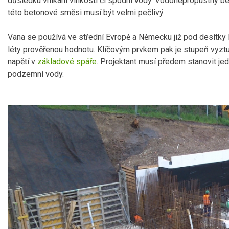
důsledku vnikání vlhkosti či spodní vody. Vodonepropustný bet
této betonové směsi musí být velmi pečlivý.
Vana se používá ve střední Evropě a Německu již pod desítky 
léty prověřenou hodnotu. Klíčovým prvkem pak je stupeň vyztuž
napětí v
základové spáře
. Projektant musí předem stanovit jedn
podzemní vody.