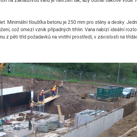
on na základovou vanu je navržen tak, aby odolal tlakové vodě. 
let. Minimální tloušťka betonu je 250 mm pro stěny a desky. Jed
ení, což omezí vznik případných trhlin. Vana nabízí ideální rozl
u z pěti tříd požadavků na vnitřní prostředí, v závislosti na třídá