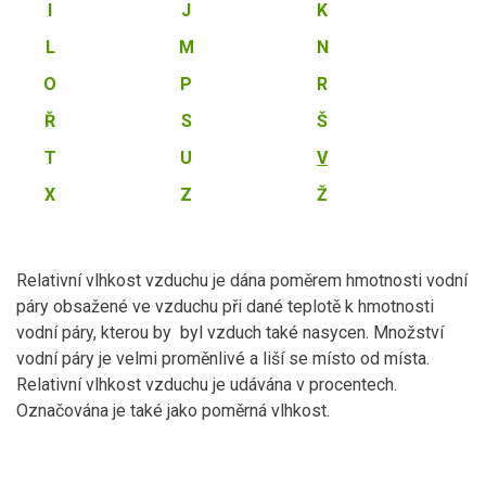
I
J
K
L
M
N
O
P
R
Ř
S
Š
T
U
V
X
Z
Ž
Relativní vlhkost vzduchu je dána poměrem hmotnosti vodní
páry obsažené ve vzduchu při dané teplotě k hmotnosti
vodní páry, kterou by byl vzduch také nasycen. Množství
vodní páry je velmi proměnlivé a liší se místo od místa.
Relativní vlhkost vzduchu je udávána v procentech.
Označována je také jako poměrná vlhkost.