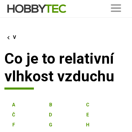
V
Co je to relativní
vlhkost vzduchu
A
B
C
Č
D
E
F
G
H