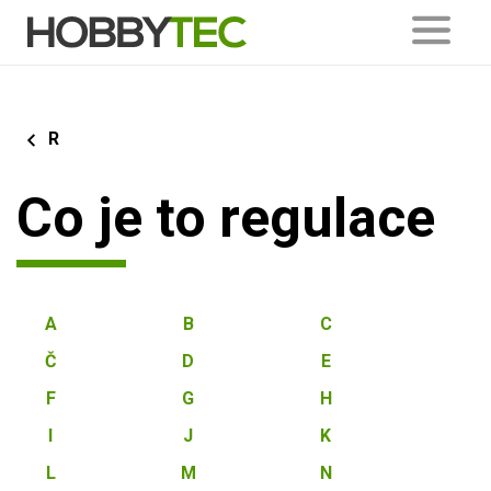
R
Co je to regulace
A
B
C
Č
D
E
F
G
H
I
J
K
L
M
N