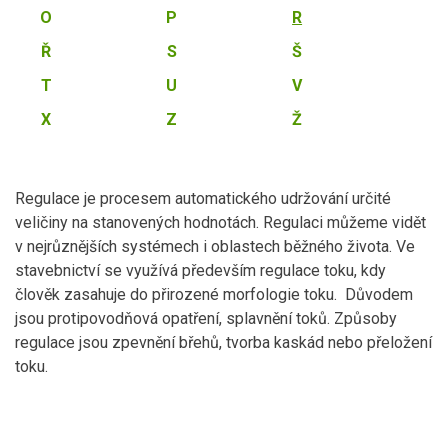
O
P
R
Ř
S
Š
T
U
V
X
Z
Ž
Regulace je procesem automatického udržování určité
veličiny na stanovených hodnotách. Regulaci můžeme vidět
v nejrůznějších systémech i oblastech běžného života. Ve
stavebnictví se využívá především regulace toku, kdy
člověk zasahuje do přirozené morfologie toku. Důvodem
jsou protipovodňová opatření, splavnění toků. Způsoby
regulace jsou zpevnění břehů, tvorba kaskád nebo přeložení
toku.