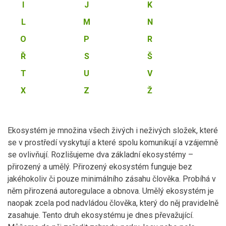
I
J
K
L
M
N
O
P
R
Ř
S
Š
T
U
V
X
Z
Ž
Ekosystém je množina všech živých i neživých složek, které
se v prostředí vyskytují a které spolu komunikují a vzájemně
se ovlivňují. Rozlišujeme dva základní ekosystémy –
přirozený a umělý. Přirozený ekosystém funguje bez
jakéhokoliv či pouze minimálního zásahu člověka. Probíhá v
něm přirozená autoregulace a obnova. Umělý ekosystém je
naopak zcela pod nadvládou člověka, který do něj pravidelně
zasahuje. Tento druh ekosystému je dnes převažující.