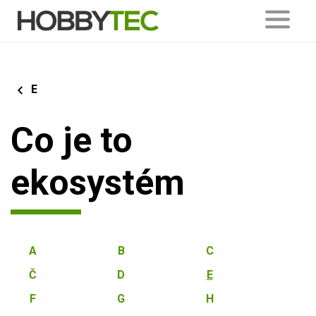
E
Co je to
ekosystém
A
B
C
Č
D
E
F
G
H