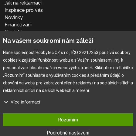
Jak na reklamaci
Inspirace pro vás
Novinky
Financování
Kontakt
Přihlásit se
Na vašem soukromí nám záleží
Naše společnost Hobbytec CZ s.r.o., IČO 29217253 používá soubory
cookies k zajištění funkčnosti webu a s Vaším souhlasem i mj. k
personalizaci obsahu našich webových stránek. Kliknutím na tlačítko
„Rozumím“ souhlasíte s využívaním cookies a předáním údajů o
chování na webu pro zobrazení cílené reklamy i na sociálních sítích a
reklamních sítích na dalších webech a měření.
×
Více informací
®
Copyright © 2010 -
2026
HOBBYTEC
,
info@hobbytec.cz
,
Na našem webu používáme několik druhů kategorií cookies:
Mapa stránek
,
Změnit nastavení cookies
Rozumím
Technické cookies
Design:
GLIPS
| Systém:
Shean s.r.o.
Ty jsou nezbytně nutné pro fungování webu a jeho funkcí, které se
Podrobné nastavení