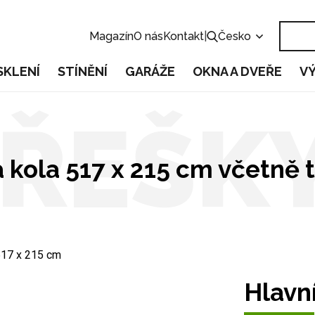
Magazín
O nás
Kontakt
|
Česko
SKLENÍ
STÍNĚNÍ
GARÁŽE
OKNA A DVEŘE
V
TŘEŠK
a kola 517 x 215 cm včetně 
 517 x 215 cm
Hlavní