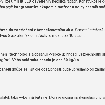
ví lze
umístit LED osvětlení
v několika řadách. Konstrukce je
ěna pryč
integrovaným okapem s možností volby nasměrová
přímo do zastřešení z bezpečnostního skla
. Samotní střešení
ypu Glas-glas. Sklon střechy je mezi 5 až 10 stupni.
:
nější technologie
a dosahují vysoké účinnosti. Bezpečnostní sk
 kg/m²).
Váha solárního panelu je cca 30 kg/ks
 panelu
(může se lišit dle dostupnosti, bude upřesněno po zaslá
platek také
výkonná baterie
, která je určena na akumulaci energ