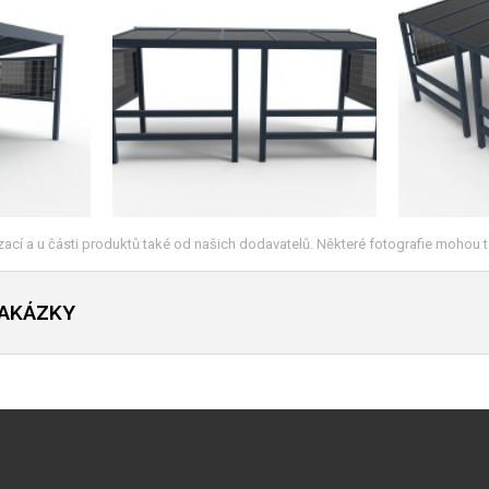
lizací a u části produktů také od našich dodavatelů. Některé fotografie mohou t
ZAKÁZKY