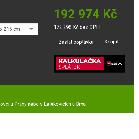
192 974
Kč
172 298
Kč bez DPH
Koupit
Zaslat poptávku
ovci u Prahy nebo v Lelekovicích u Brna.