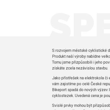
SP
S rozvojem městské cyklistické 
Produkt naší výroby nabídne velkor
Tomu jsme přizpůsobili i jeho pov
získáte zcela nezávislou stavbu.
Jako přístřešek na elektrokola či
vám zajistíme po celé České republ
Bikeport spadá do nových výzev In
cyklostezek. Uvedená cena je pouz
Svislé prvky mohou být přizpůsobe