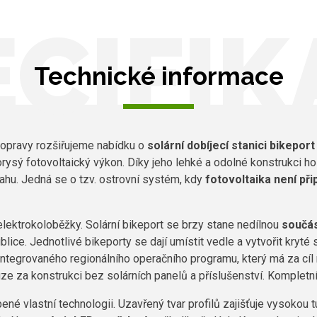
ECIFIK
Technické informace
dopravy rozšiřujeme nabídku o
solární dobíjecí stanici bikepor
ysý fotovoltaický výkon. Díky jeho lehké a odolné konstrukci ho 
ahu. Jedná se o tzv. ostrovní systém, kdy
fotovoltaika není při
 elektrokoloběžky. Solární bikeport se brzy stane nedílnou
součás
ice. Jednotlivé bikeporty se dají umístit vedle a vytvořit kryté
tegrovaného regionálního operačního programu, který má za cíl roz
e za konstrukci bez solárních panelů a příslušenství. Kompletní
né vlastní technologii. Uzavřený tvar profilů zajišťuje vysokou t