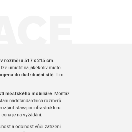
ACE
t v rozměru 517 x 215 cm
.
lze umístit na jakékoliv místo.
pojena do distribuční sítě
. Tím
tí městského mobiliáře
. Montáž
 stání nadstandardních rozměrů.
šířit stávající infrastrukturu
 cena je na vyžádání.
uhost a odolnost vůči zatížení