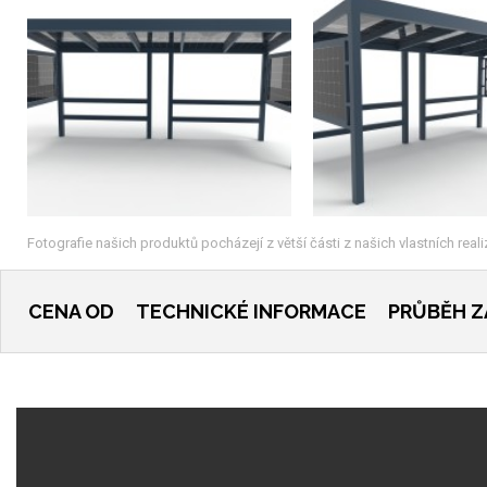
Fotografie našich produktů pocházejí z větší části z našich vlastních rea
CENA OD
TECHNICKÉ INFORMACE
PRŮBĚH 