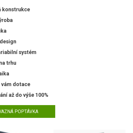
á konstrukce
výroba
uka
design
riabilní systém
na trhu
aika
 vám dotace
ání až do výše 100%
VAZNÁ POPTÁVKA