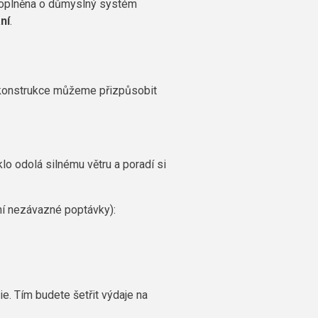
 doplněna o důmyslný systém
ní
.
 konstrukce můžeme přizpůsobit
lo odolá silnému větru a poradí si
ní nezávazné poptávky):
ie. Tím budete šetřit výdaje na