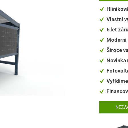
Hliníkov
Vlastní 
6 let zár
Moderní 
Široce va
Novinka 
Fotovolt
Vyřídíme
Financov
NEZÁ