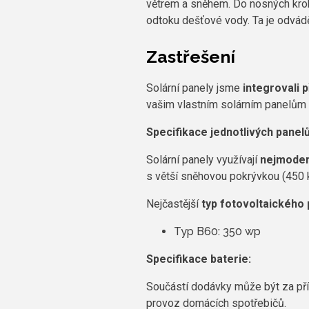
větrem a sněhem. Do nosných krok
odtoku dešťové vody. Ta je odvád
Zastřešení
Solární panely jsme
integrovali 
vašim vlastním solárním panelům t
Specifikace jednotlivých panelů
Solární panely využívají
nejmoder
s větší sněhovou pokrývkou (450
Nejčastější
typ fotovoltaického
Typ B60: 350 wp
Specifikace baterie:
Součástí dodávky může být za pří
provoz domácích spotřebičů.