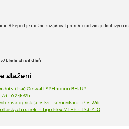
 cm
. Bikeport je možné rozšiřovat prostřednictvím jednotlivých m
 základních odstínů
.
e stažení
bridní střídač Growatt SPH 10000 BH-UP
H-A1 10,24kWh
itorovací příslušenství – komunikace přes Wifi
voltaických panelů - Tigo Flex MLPE - TS4-A-O