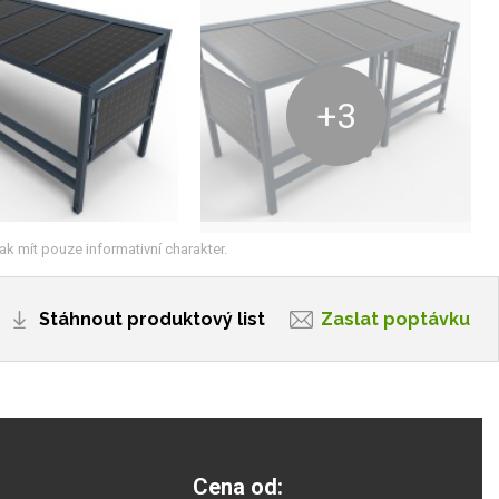
+3
ak mít pouze informativní charakter.
Stáhnout produktový list
Zaslat poptávku
Cena od: