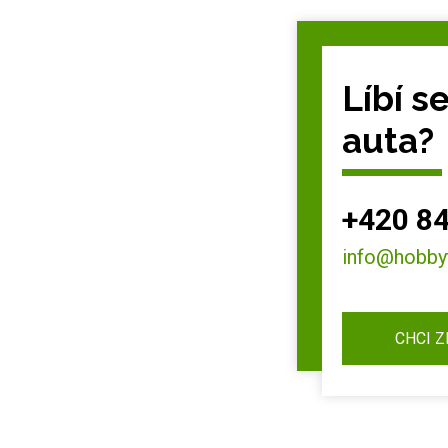
Líbí s
auta?
+420 84
info@hobby
CHCI 