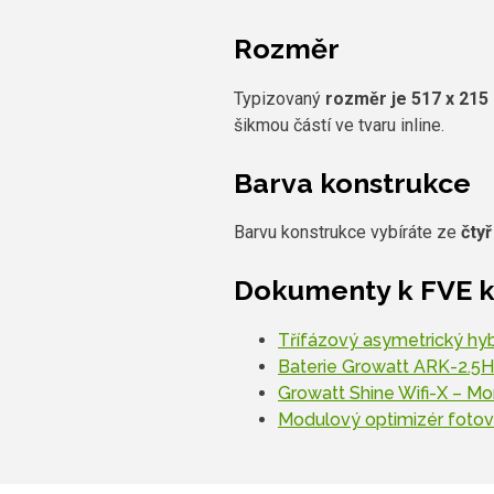
Rozměr
Typizovaný
rozměr je 517 x 215
šikmou částí ve tvaru inline.
Barva konstrukce
Barvu konstrukce vybíráte ze
čtyř
Dokumenty k FVE k
Třífázový asymetrický hy
Baterie Growatt ARK-2.5
Growatt Shine Wifi-X – Mon
Modulový optimizér foto