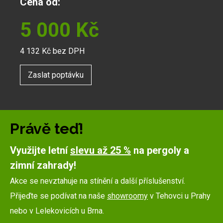
Cena od:
5 000
Kč
4 132
Kč bez DPH
Zaslat poptávku
Právě teď!
Využijte letní
slevu až 25 %
na pergoly a
zimní zahrady!
Akce se nevztahuje na stínění a další příslušenství.
Přijeďte se podívat na naše
showroomy
v Tehovci u Prahy
nebo v Lelekovicích u Brna.