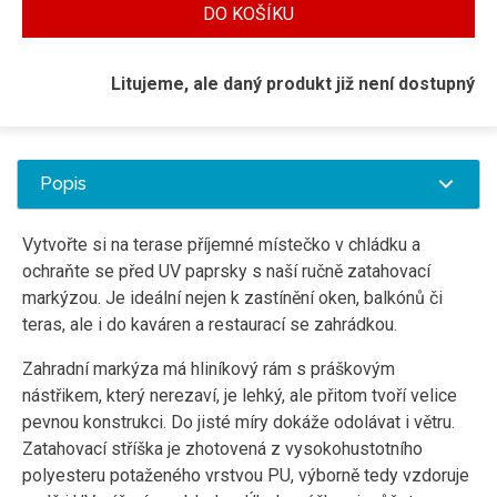
DO KOŠÍKU
Litujeme, ale daný produkt již není dostupný
Popis
Vytvořte si na terase příjemné místečko v chládku a
ochraňte se před UV paprsky s naší ručně zatahovací
markýzou. Je ideální nejen k zastínění oken, balkónů či
teras, ale i do kaváren a restaurací se zahrádkou.
Zahradní markýza má hliníkový rám s práškovým
nástřikem, který nerezaví, je lehký, ale přitom tvoří velice
pevnou konstrukci. Do jisté míry dokáže odolávat i větru.
Zatahovací stříška je zhotovená z vysokohustotního
polyesteru potaženého vrstvou PU, výborně tedy vzdoruje