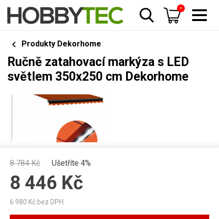
0
Produkty Dekorhome
Ručně zatahovací markýza s LED
světlem 350x250 cm Dekorhome
8 784
Kč
Ušetříte 4%
8 446
Kč
6 980
Kč bez DPH