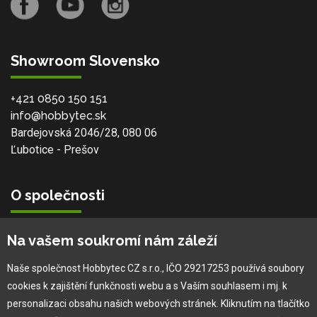
Showroom Slovensko
+421 0850 150 151
info@hobbytec.sk
Bardejovská 2046/28, 080 06
Ľubotice - Prešov
O společnosti
Vlastní výroba
Na vašem soukromí nám záleží
Náš tým
O nás
Naše společnost Hobbytec CZ s.r.o., IČO 29217253 používá soubory
cookies k zajištění funkčnosti webu a s Vaším souhlasem i mj. k
personalizaci obsahu našich webových stránek. Kliknutím na tlačítko
Pro zákazníka