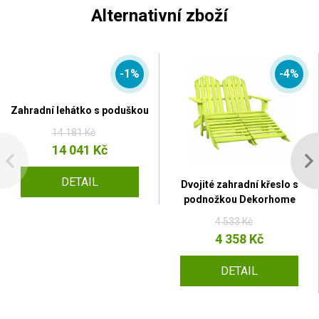
Alternativní zboží
-1%
-4%
Zahradní lehátko s poduškou
14 181 Kč
14 041 Kč
DETAIL
Dvojité zahradní křeslo s
podnožkou Dekorhome
4 533 Kč
4 358 Kč
DETAIL