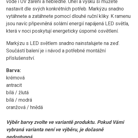
vodě i UV záření a nebledne. Úhel a výšku si můžete
nastavit dle svých konkrétních potřeb. Markýzu snadno
vytáhnete a zatáhnete pomocí dlouhé ruční kliky. K ramenu
jsou navíc připevněná solární energií napájená LED světla,
která v noci poskytují energeticky úsporné osvětlení.
Markýzu s LED světlem snadno nainstalujete na zeď.
Součástí balení je i návod a potřebné montážní
příslušenství.
Barva:
krémová
antracit
bílá / žlutá
bílá / modrá
oranžová / hnědá
Výběr barvy zvolte ve variantě produktu. Pokud Vámi
vybraná varianta není ve výběru, je dočasně
nedostupná.