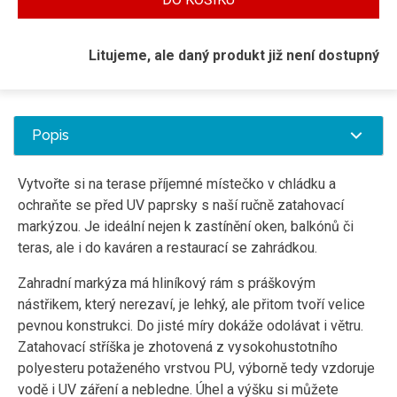
Litujeme, ale daný produkt již není dostupný
Popis
Vytvořte si na terase příjemné místečko v chládku a
ochraňte se před UV paprsky s naší ručně zatahovací
markýzou. Je ideální nejen k zastínění oken, balkónů či
teras, ale i do kaváren a restaurací se zahrádkou.
Zahradní markýza má hliníkový rám s práškovým
nástřikem, který nerezaví, je lehký, ale přitom tvoří velice
pevnou konstrukci. Do jisté míry dokáže odolávat i větru.
Zatahovací stříška je zhotovená z vysokohustotního
polyesteru potaženého vrstvou PU, výborně tedy vzdoruje
vodě i UV záření a nebledne. Úhel a výšku si můžete