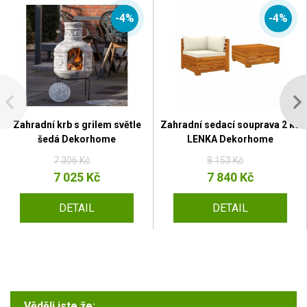
-4%
-4%
Zahradní krb s grilem světle
Zahradní sedací souprava 2 ks
šedá Dekorhome
LENKA Dekorhome
7 306 Kč
8 153 Kč
7 025 Kč
7 840 Kč
DETAIL
DETAIL
Věděli jste že: