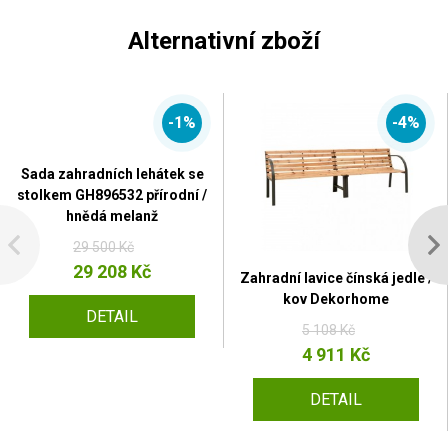
Alternativní zboží
-1%
-4%
Sada zahradních lehátek se
stolkem GH896532 přírodní /
hnědá melanž
29 500 Kč
29 208 Kč
Zahradní lavice čínská jedle /
kov Dekorhome
DETAIL
5 108 Kč
4 911 Kč
DETAIL