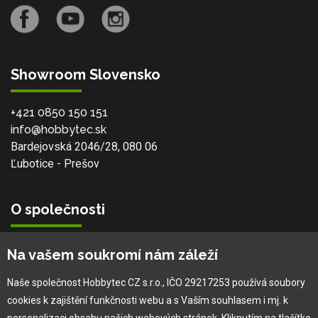
Showroom Slovensko
+421 0850 150 151
info@hobbytec.sk
Bardejovská 2046/28, 080 06
Ľubotice - Prešov
O společnosti
Vlastní výroba
Na vašem soukromí nám záleží
Náš tým
O nás
Naše společnost Hobbytec CZ s.r.o., IČO 29217253 používá soubory
cookies k zajištění funkčnosti webu a s Vaším souhlasem i mj. k
personalizaci obsahu našich webových stránek. Kliknutím na tlačítko