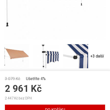
+3 další
3 079
Kč
Ušetříte 4%
2 961
Kč
2 447
Kč bez DPH
DO KOŠÍKU