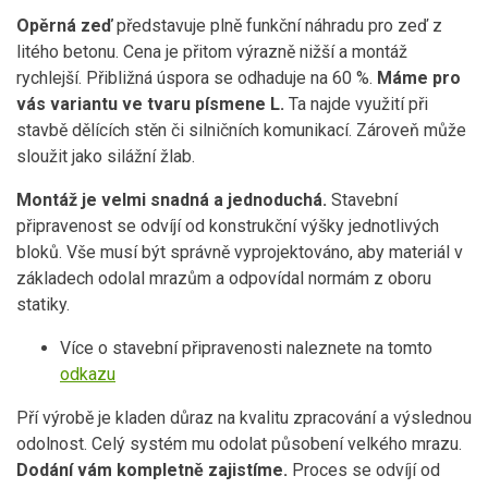
Opěrná zeď
představuje plně funkční náhradu pro zeď z
litého betonu. Cena je přitom výrazně nižší a montáž
rychlejší. Přibližná úspora se odhaduje na 60 %.
Máme pro
vás variantu ve tvaru písmene L.
Ta najde využití při
stavbě dělících stěn či silničních komunikací. Zároveň může
sloužit jako silážní žlab.
Montáž je velmi snadná a jednoduchá.
Stavební
připravenost se odvíjí od konstrukční výšky jednotlivých
bloků. Vše musí být správně vyprojektováno, aby materiál v
základech odolal mrazům a odpovídal normám z oboru
statiky.
Více o stavební připravenosti naleznete na tomto
odkazu
Pří výrobě je kladen důraz na kvalitu zpracování a výslednou
odolnost. Celý systém mu odolat působení velkého mrazu.
Dodání vám kompletně zajistíme.
Proces se odvíjí od