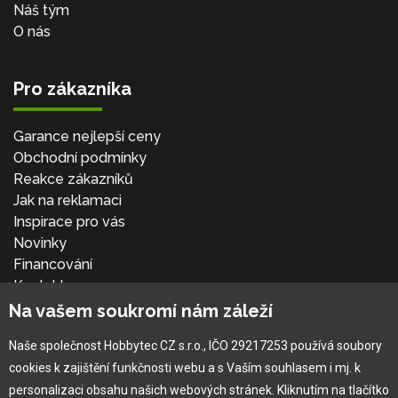
Náš tým
O nás
Pro zákazníka
Garance nejlepší ceny
Obchodní podmínky
Reakce zákazníků
Jak na reklamaci
Inspirace pro vás
Novinky
Financování
Kontakt
Přihlásit se
Na vašem soukromí nám záleží
Naše společnost Hobbytec CZ s.r.o., IČO 29217253 používá soubory
cookies k zajištění funkčnosti webu a s Vaším souhlasem i mj. k
personalizaci obsahu našich webových stránek. Kliknutím na tlačítko